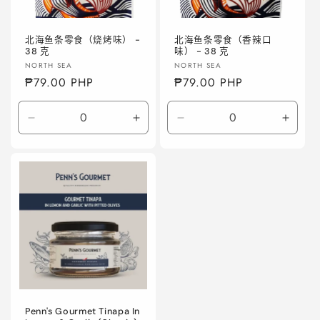
北海鱼条零食（烧烤味） -
北海鱼条零食（香辣口
38 克
味） - 38 克
厂
厂
NORTH SEA
NORTH SEA
商：
常
₱79.00 PHP
商：
常
₱79.00 PHP
规
规
价
价
减
增
减
增
格
格
少
加
少
加
Default
Default
Default
Defaul
Title
Title
Title
Title
的
的
的
的
数
数
数
数
量
量
量
量
Penn's Gourmet Tinapa In