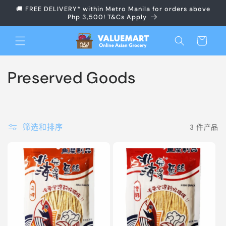
跳到内
🚚 FREE DELIVERY* within Metro Manila for orders above
容
Php 3,500! T&Cs Apply
购
物
车
收
Preserved Goods
藏
:
筛选和排序
3 件产品