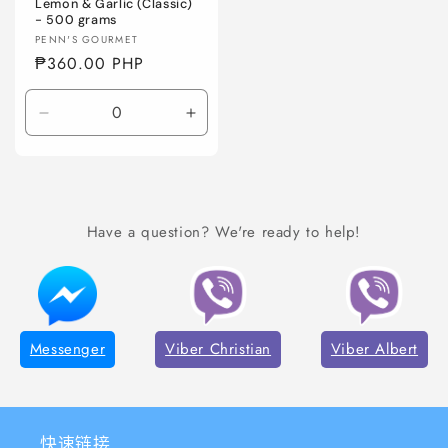
Lemon & Garlic (Classic)
- 500 grams
厂
PENN'S GOURMET
商：
常
₱360.00 PHP
规
价
减
增
格
少
加
Default
Default
Title
Title
的
的
Have a question? We're ready to help!
数
数
量
量
Messenger
Viber Christian
Viber Albert
快速链接