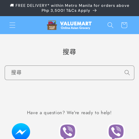
跳至內
🚚 FREE DELIVERY* within Metro Manila for orders above
容
Php 3,500! T&Cs Apply
購
物
車
搜尋
搜尋
Have a question? We're ready to help!